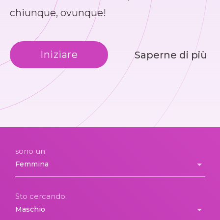
chiunque, ovunque!
Iniziare
Saperne di più
sono un:
Sto cercando: